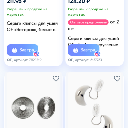
211.95 ₽
124.20 ₽
Разрешён к продаже на
Разрешён к продаже на
маркетах
маркетах
от 2
Оптовое предложение
Серьги клипсы для ушей
шт.
QF «Ветерок», белые в
золоте
Серьги клипсы для ушей
QF «Грейс», закругление с
Завтра
Завтра
бусиной, белые в
чернёном серебре
QF
, артикул: 7823219
QF
, артикул: 6157763