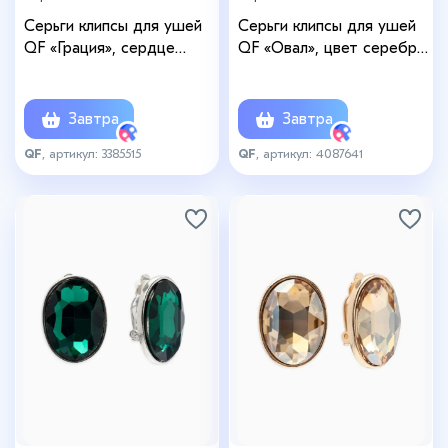
Серьги клипсы для ушей
Серьги клипсы для ушей
QF «Грация», сердце
QF «Овал», цвет серебро,
объёмное, МИКС
красный
Завтра
Завтра
QF
, артикул: 3385515
QF
, артикул: 4087641