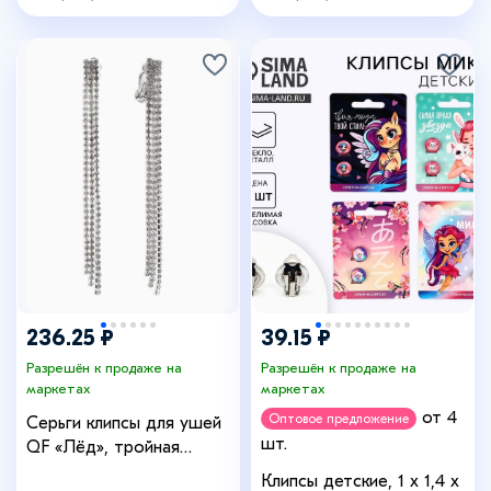
+4
236.25 ₽
39.15 ₽
Разрешён к продаже на
Разрешён к продаже на
маркетах
маркетах
от 4
Оптовое предложение
Серьги клипсы для ушей
шт.
QF «Лёд», тройная
сплошная, белые в
Клипсы детские, 1 х 1,4 х