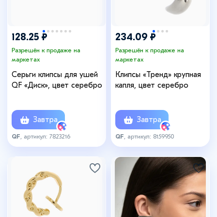
128.25 ₽
234.09 ₽
Разрешён к продаже на
Разрешён к продаже на
маркетах
маркетах
Серьги клипсы для ушей
Клипсы «Тренд» крупная
QF «Диск», цвет серебро
капля, цвет серебро
Завтра
Завтра
QF
, артикул: 7823216
QF
, артикул: 8159950