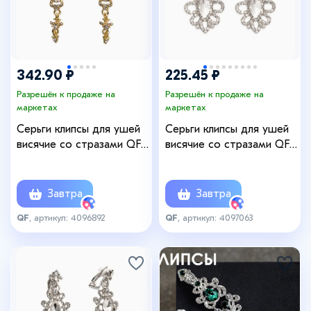
342.90 ₽
225.45 ₽
Разрешён к продаже на
Разрешён к продаже на
маркетах
маркетах
Серьги клипсы для ушей
Серьги клипсы для ушей
висячие со стразами QF
висячие со стразами QF
«Ажур», белые в золоте
«Ажур», белые в серебре
Завтра
Завтра
QF
, артикул: 4096892
QF
, артикул: 4097063