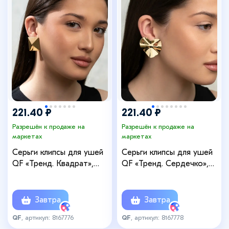
221.40 ₽
221.40 ₽
Разрешён к продаже на
Разрешён к продаже на
маркетах
маркетах
Серьги клипсы для ушей
Серьги клипсы для ушей
QF «Тренд. Квадрат»,
QF «Тренд. Сердечко»,
металл, цвет золото
металл, цвет золото
Завтра
Завтра
QF
, артикул: 8167776
QF
, артикул: 8167778