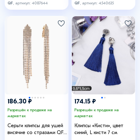
QF
, артикул: 4087644
QF
, артикул: 4540635
186.30 ₽
174.15 ₽
Разрешён к продаже на
Разрешён к продаже на
маркетах
маркетах
Серьги клипсы для ушей
Клипсы «Кисти», цвет
висячие со стразами QF
синий, L кисти 7 см
«Вечеринка», белые в