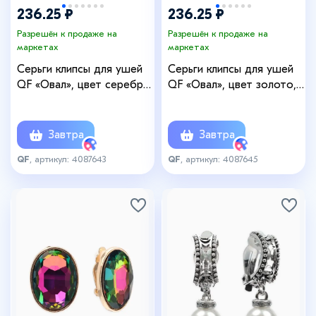
236.25 ₽
236.25 ₽
Разрешён к продаже на
Разрешён к продаже на
маркетах
маркетах
Серьги клипсы для ушей
Серьги клипсы для ушей
QF «Овал», цвет серебро,
QF «Овал», цвет золото,
зелёный
желтые
Завтра
Завтра
QF
, артикул: 4087643
QF
, артикул: 4087645