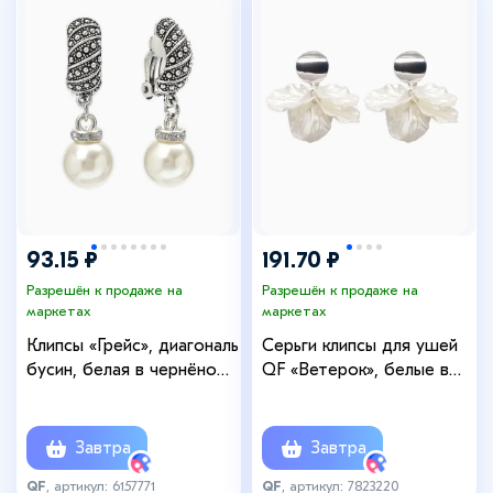
93.15 ₽
191.70 ₽
Разрешён к продаже на
Разрешён к продаже на
маркетах
маркетах
Клипсы «Грейс», диагональ
Серьги клипсы для ушей
бусин, белая в чернёном
QF «Ветерок», белые в
серебре
серебре
Завтра
Завтра
QF
, артикул: 6157771
QF
, артикул: 7823220