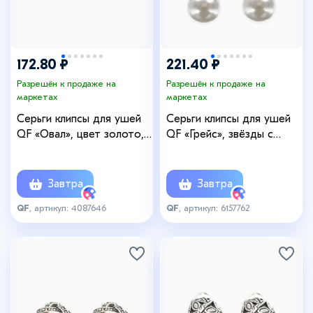
172.80 ₽
221.40 ₽
Разрешён к продаже на
Разрешён к продаже на
маркетах
маркетах
Серьги клипсы для ушей
Серьги клипсы для ушей
QF «Овал», цвет золото,
QF «Грейс», звёзды с
разноцветные
бусинами, белые в
чернёном серебре
Завтра
Завтра
QF
, артикул: 4087646
QF
, артикул: 6157762