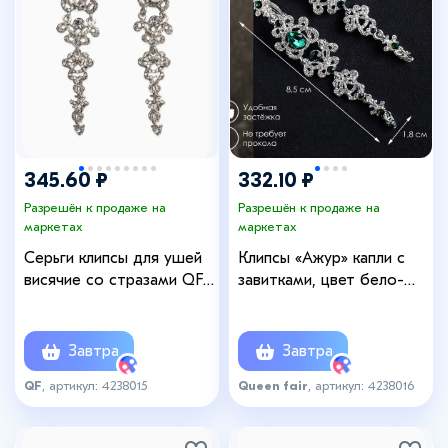
345.60 ₽
332.10 ₽
Разрешён к продаже на
Разрешён к продаже на
маркетах
маркетах
Серьги клипсы для ушей
Клипсы «Ажур» капли с
висячие со стразами QF
завитками, цвет бело-
«Ажур», белые в серебре
изумрудный в серебре
Завтра
Завтра
QF
, артикул: 4238015
Queen fair
, артикул: 4238016