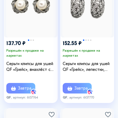
137.70 ₽
152.55 ₽
Разрешён к продаже на
Разрешён к продаже на
маркетах
маркетах
Серьги клипсы для ушей
Серьги клипсы для ушей
QF «Грейс», внахлёст с
QF «Грейс», лепестки,
бусиной, белые в
цвет чернёное серебро
чернёном серебре
Завтра
Завтра
QF
, артикул: 6157764
QF
, артикул: 6157770