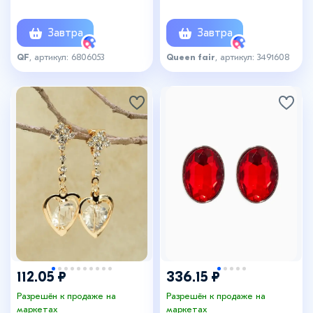
золоте
Завтра
Завтра
QF
, артикул: 6806053
Queen fair
, артикул: 3491608
112.05 ₽
336.15 ₽
Разрешён к продаже на
Разрешён к продаже на
маркетах
маркетах