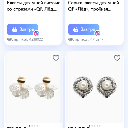
Клипсы для ушей висячие
Серьги клипсы для ушей
со стразами «QF. Лёд.
QF «Лёд», тройная
Классика», белые в
сплошная, белые в
серебре
золоте
Завтра
Завтра
QF
, артикул: 4238022
QF
, артикул: 4710247