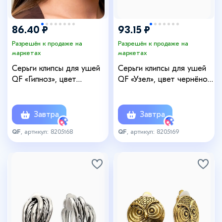
86.40 ₽
93.15 ₽
Разрешён к продаже на
Разрешён к продаже на
маркетах
маркетах
Серьги клипсы для ушей
Серьги клипсы для ушей
QF «Гипноз», цвет
QF «Узел», цвет чернёное
чернёное серебро
золото
Завтра
Завтра
QF
, артикул: 8205168
QF
, артикул: 8205169