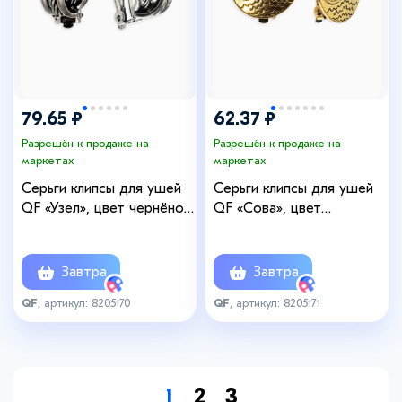
79.65 ₽
62.37 ₽
Разрешён к продаже на
Разрешён к продаже на
маркетах
маркетах
Серьги клипсы для ушей
Серьги клипсы для ушей
QF «Узел», цвет чернёное
QF «Сова», цвет
серебро
чернёное золото
Завтра
Завтра
QF
, артикул: 8205170
QF
, артикул: 8205171
1
2
3