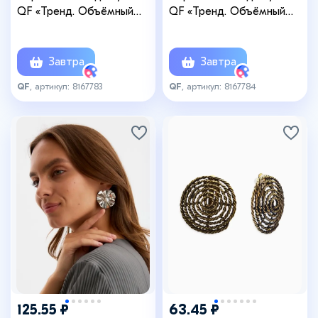
QF «Тренд. Объёмный
QF «Тренд. Объёмный
круг», цвет серебро
цветок», металл, цвет
золото
Завтра
Завтра
QF
, артикул: 8167783
QF
, артикул: 8167784
125.55 ₽
63.45 ₽