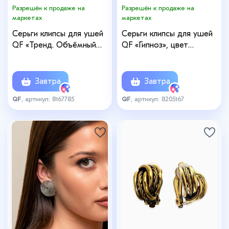
Разрешён к продаже на
Разрешён к продаже на
маркетах
маркетах
Серьги клипсы для ушей
Серьги клипсы для ушей
QF «Тренд. Объёмный
QF «Гипноз», цвет
цветок», металл, цвет
чернёное золото
серебро
Завтра
Завтра
QF
, артикул: 8167785
QF
, артикул: 8205167