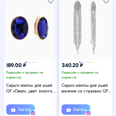
189.00 ₽
340.20 ₽
Разрешён к продаже на
Разрешён к продаже на
маркетах
маркетах
Серьги клипсы для ушей
Серьги клипсы для ушей
QF «Овал», цвет золото,
висячие со стразами QF
синий
«Вечеринка», белые в
серебре
Завтра
Завтра