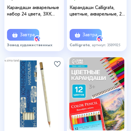
Карандаши акварельные
Карандаши Calligrata,
набор 24 цвета, ЗХК
цветные, акварельные, 24
"Белые ночи",
цвета
профессиональные
Завтра
Завтра
Завод художественных
Calligrata
, артикул: 3589925
красок «Невская палитра»
,
артикул: 7683272