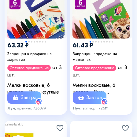
63.32 ₽
61.43 ₽
Запрещен к продаже на
Запрещен к продаже на
маркетах
маркетах
от 3
от 3
Оптовое предложение
Оптовое предложение
шт.
шт.
Мелки восковые, 6
Мелки восковые, 6
цветов, «Луч», круглые
цветов, «Луч»,
Завтра
Завтра
шестигранные
Луч
, артикул: 726079
Луч
, артикул: 726111