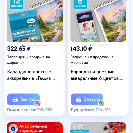
322.65 ₽
143.10 ₽
Запрещен к продаже на
Запрещен к продаже на
маркетах
маркетах
Карандаши цветные
Карандаши цветные
акварельные «Гамма.
акварельные 6 цветов,
Студия» 12 цветов,
«Луч. Классика», с кистью
грифель 3.8 мм,
картонная коробка
Завтра
Завтра
Гамма
, артикул: 7984085
Луч
, артикул: 7044038