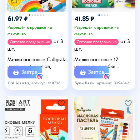
61.97 ₽
41.85 ₽
Разрешён к продаже на
Разрешён к продаже на
маркетах
маркетах
от 3
от 3
Оптовое предложение
Оптовое предложение
шт.
шт.
Мелки восковые Calligrata,
Мелки восковые 12
цветные, 6 цветов,
цветов в коробке
Завтра
Завтра
утолщённые, 93×11 мм
«БукиБяки»
Calligrata
, артикул: 6131706
Буки Бяки
, артикул: 8094342