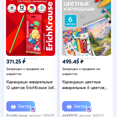
371.25 ₽
495.45 ₽
Запрещен к продаже на
Запрещен к продаже на
маркетах
маркетах
Карандаши акварельные
Карандаши цветные
12 цветов ErichKrause Jolly
акварельные 6 цветов,
Friends, дерево,
мини deVENTE Jumbo 3 в 1
шестигранные с
супер мягкие, d=14.7 мм;
кисточкой, европодвес
L-110 мм с точилкой
Завтра
Завтра
ErichKrause
, артикул: 7876091
deVENTE
, артикул: 8150727