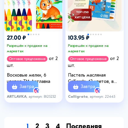
27.00 ₽
103.95 ₽
Разрешён к продаже на
Разрешён к продаже на
маркетах
маркетах
от 2
от 2
Оптовое предложение
Оптовое предложение
шт.
шт.
Восковые мелки, 6
Пастель масляная
цветов ТМ Артлавка
Calligrata, 12 цветов, в
Завтра
Завтра
картонной коробке с
европодвесом
ARTLAVKA
, артикул: 8125232
Calligrata
, артикул: 22445
1
2
3
4
Последняя