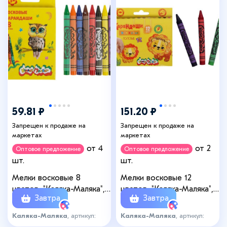
59.81 ₽
151.20 ₽
Запрещен к продаже на
Запрещен к продаже на
маркетах
маркетах
от 4
от 2
Оптовое предложение
Оптовое предложение
шт.
шт.
Мелки восковые 8
Мелки восковые 12
цветов, "Каляка-Маляка",
цветов, "Каляка-Маляка",
Завтра
Завтра
круглые
толстые круглые
Каляка-Маляка
, артикул:
Каляка-Маляка
, артикул:
2007668
2007669