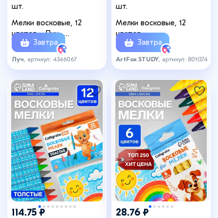
шт.
шт.
Мелки восковые, 12
Мелки восковые, 12
цветов, «Луч»,
цветов
Завтра
Завтра
трёхгранные
Луч
, артикул: 4346067
ArtFox STUDY
, артикул: 8011374
114.75 ₽
28.76 ₽