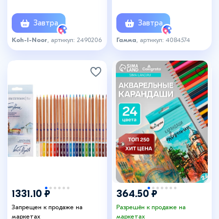
Mondeluz 3724, в
шестигранные
металлическом пенале
Завтра
Завтра
Koh-I-Noor
, артикул: 2490206
Гамма
, артикул: 4084574
1331.10 ₽
364.50 ₽
Запрещен к продаже на
Разрешён к продаже на
маркетах
маркетах