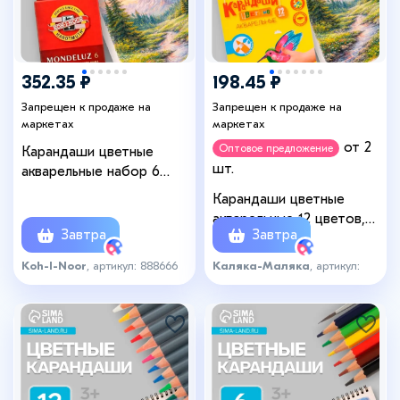
352.35 ₽
198.45 ₽
Запрещен к продаже на
Запрещен к продаже на
маркетах
маркетах
от 2
Оптовое предложение
Карандаши цветные
шт.
акварельные набор 6
цветов Koh-I-Noor
Карандаши цветные
Mondeluz 3715
акварельные 12 цветов,
Завтра
Завтра
«Каляка-Маляка»,
шестигранные
Koh-I-Noor
, артикул: 888666
Каляка-Маляка
, артикул:
2007662