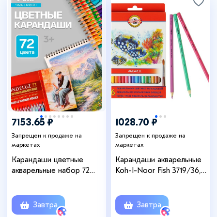
7153.65 ₽
1028.70 ₽
Запрещен к продаже на
Запрещен к продаже на
маркетах
маркетах
Карандаши цветные
Карандаши акварельные
акварельные набор 72
Koh-I-Noor Fish 3719/36,
цвета, Koh-I-Noor
36 цветов, картонная
Mondeluz 3727, в
коробка, европодвес
металлическом пенале
Завтра
Завтра