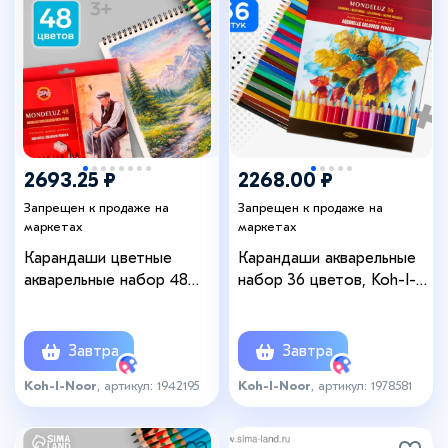
2693.25 ₽
2268.00 ₽
Запрещен к продаже на
Запрещен к продаже на
маркетах
маркетах
Карандаши цветные
Карандаши акварельные
акварельные набор 48
набор 36 цветов, Koh-I-
цветов Koh-I-Noor
Noor Mondeluz 3719
Mondeluz 3713 + точилка
+ кисть 2 шт.
Завтра
Завтра
Koh-I-Noor
, артикул: 1942195
Koh-I-Noor
, артикул: 1978581