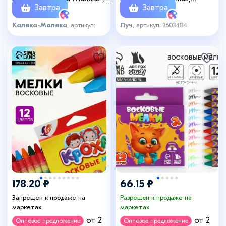
Завтра
Завтра
трёхгранные
круглые
Каляка-Маляка
, артикул:
Луч
, артикул: 3603484
2179533
178.20 ₽
66.15 ₽
Запрещен к продаже на
Разрешён к продаже на
маркетах
маркетах
от 2
от 2
Оптовое предложение
Оптовое предложение