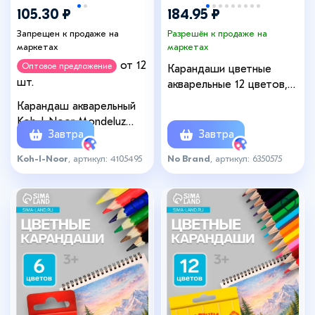
105.30 ₽
184.95 ₽
Запрещен к продаже на
Разрешён к продаже на
маркетах
маркетах
от 12
Оптовое предложение
Карандаши цветные
шт.
акварельные 12 цветов,
корпус деревянный,
Карандаш акварельный
шестигранные, в
Koh-I-Noor Mondeluz
металлической коробке
Завтра
Завтра
3720/001, белый титан, 175
мм, грифель 3.8 мм,
Koh-I-Noor
, артикул: 4105495
No Brand
, артикул: 6350575
ЦЕНА ЗА 1 ШТ