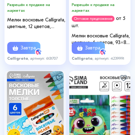
Разрешён к продаже на
Разрешён к продаже на
маркетах
маркетах
от 5
Оптовое предложение
Мелки восковые Calligrata,
шт.
цветные, 12 цветов,
утолщённые, 93×11 мм
Мелки восковые Calligrata,
цветные, 6 цветов, 93×8
Завтра
Завтра
мм
Calligrata
, артикул: 6131707
Calligrata
, артикул: 4239991