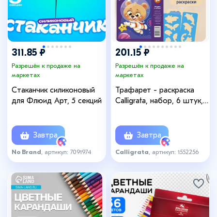
311.85 ₽
201.15 ₽
Разрешён к продаже на
Разрешён к продаже на
маркетах
маркетах
Стаканчик силиконовый
Трафарет - раскраска
для Флюид Арт, 5 секций
Calligrata, набор, 6 штук,
для мальчиков
Завтра
Завтра
No Brand
, артикул: 7091974
Calligrata
, артикул: 1552256