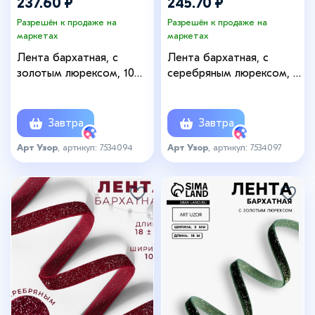
237.60 ₽
245.70 ₽
Разрешён к продаже на
Разрешён к продаже на
маркетах
маркетах
Лента бархатная, с
Лента бархатная, с
золотым люрексом, 10
серебряным люрексом, 6
мм, 18±1 м, бордовая
мм, 18±1 м, бордовая
№46
№46
Завтра
Завтра
Арт Узор
, артикул: 7534094
Арт Узор
, артикул: 7534097