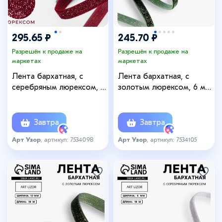
295.65 ₽
245.70 ₽
Разрешён к продаже на
Разрешён к продаже на
маркетах
маркетах
Лента бархатная, с
Лента бархатная, с
серебряным люрексом, 10
золотым люрексом, 6 мм,
мм, 18 ± 1 м, цвет
18±1 м, зелёная №165
бордовый №46
Завтра
Завтра
Арт Узор
, артикул: 7534098
Арт Узор
, артикул: 7534105