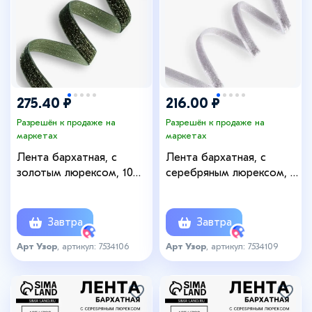
275.40 ₽
216.00 ₽
Разрешён к продаже на
Разрешён к продаже на
маркетах
маркетах
Лента бархатная, с
Лента бархатная, с
золотым люрексом, 10
серебряным люрексом, 6
мм, 18±1 м, зелёная №165
мм, 18±1 м, серая №184
Завтра
Завтра
Арт Узор
, артикул: 7534106
Арт Узор
, артикул: 7534109