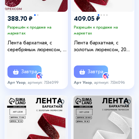
388.70 ₽
409.05 ₽
Разрешён к продаже на
Разрешён к продаже на
маркетах
маркетах
Лента бархатная, с
Лента бархатная, с
серебряным люрексом, 15
золотым люрексом, 20
мм, 18 ± 1 м, цвет
мм, 18±1 м, бордовая
бордовый №46
№46
Завтра
Завтра
Арт Узор
, артикул: 7534099
Арт Узор
, артикул: 7534096