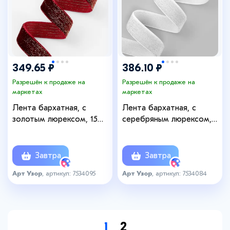
349.65 ₽
386.10 ₽
Разрешён к продаже на
Разрешён к продаже на
маркетах
маркетах
Лента бархатная, с
Лента бархатная, с
золотым люрексом, 15
серебряным люрексом,
мм, 18±1 м, бордовая
20 мм, 18±1 м, белая №01
№46
Завтра
Завтра
Арт Узор
, артикул: 7534095
Арт Узор
, артикул: 7534084
1
2