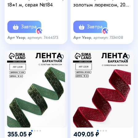
18±1 м, серая №184
золотым люрексом, 20
мм, 18±1 м, зелёная №165
Завтра
Завтра
Арт Узор
, артикул: 7444573
Арт Узор
, артикул: 7534108
355.05 ₽
409.05 ₽