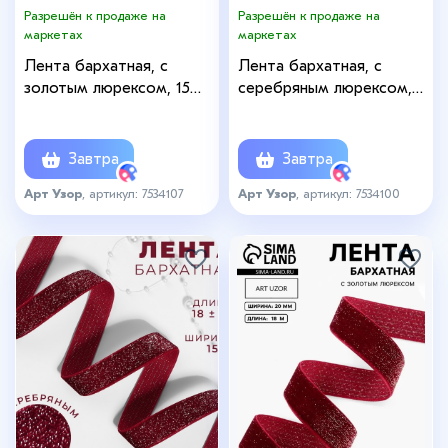
Разрешён к продаже на
Разрешён к продаже на
маркетах
маркетах
Лента бархатная, с
Лента бархатная, с
золотым люрексом, 15
серебряным люрексом,
мм, 18±1 м, зелёная №165
20 мм, 18±1 м, бордовая
№46
Завтра
Завтра
Арт Узор
, артикул: 7534107
Арт Узор
, артикул: 7534100