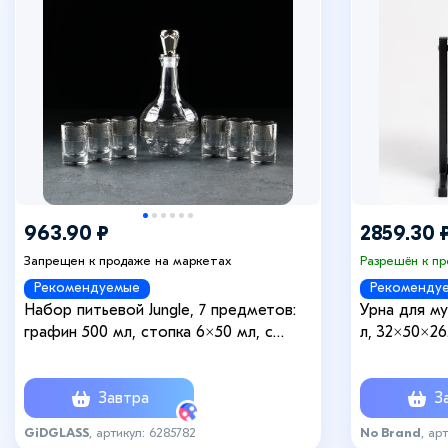
963.90 ₽
2859.30 
Запрещен к продаже на маркетах
Разрешён к п
Рекомендуемые
Рекоменду
Набор питьевой Jungle, 7 предметов:
Урна для му
графин 500 мл, стопка 6×50 мл, с
л, 32×50×26
гравировкой и напылением, цвет
напыления серебряный
Завтра
За
GiDGLASS
, артикул: 6285782
No Brand
, ар