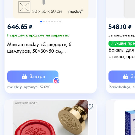
646.65 ₽
548.10 ₽
Разрешён к продаже на маркетах
Запрещен к п
Лучшие пр
Мангал maclay «Стандарт», 6
Бокалы для 
шампуров, 50×30×50 см,
стекло, про
металлический, разборный
Завтра
За
maclay
, артикул: 521210
Paşabahçe
, 