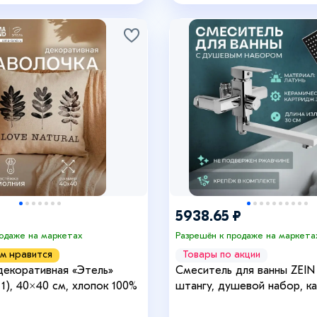
+2
+2
5938.65 ₽
родаже на маркетах
Разрешён к продаже на маркета
м нравится
Товары по акции
декоративная «Этель»
Смеситель для ванны ZEIN 
д 1), 40×40 см, хлопок 100%
штангу, душевой набор, к
мм, латунь, хром