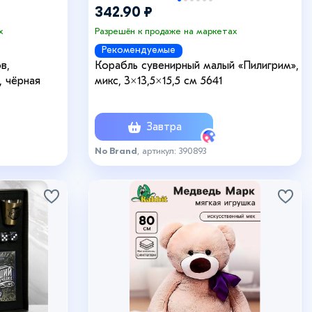
342.90 ₽
х
Разрешён к продаже на маркетах
Рекомендуемые
в,
Корабль сувенирный малый «Пилигрим»,
, чёрная
микс, 3×13,5×15,5 см 5641
Завтра
No Brand
, артикул: 390893