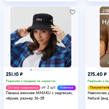
251.10 ₽
275.40 ₽
Разрешён к продаже на маркетах
Разрешён к п
от 2 шт.
Новинка
Покупателя
Оптовое предложение
Панама женская MINAKU с надписью,
Наволочка 
чёрная, размер 56-58
Natural (ви