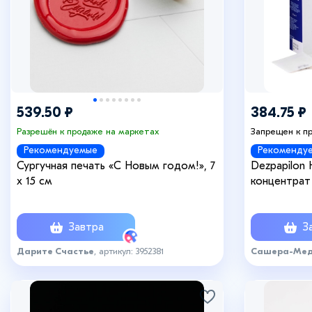
539.50 ₽
384.75 ₽
Разрешён к продаже на маркетах
Запрещен к п
Рекомендуемые
Рекоменду
Сургучная печать «С Новым годом!», 7
Dezpapilon
х 15 см
концентрат
50 мл
Завтра
За
Дарите Счастье
, артикул: 3952381
Сашера-Ме