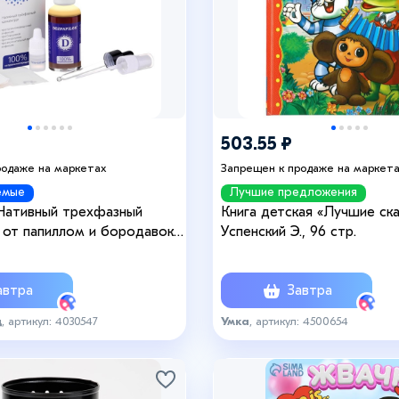
+8
503.55 ₽
родаже на маркетах
Запрещен к продаже на маркет
емые
Лучшие предложения
 Нативный трехфазный
Книга детская «Лучшие ска
 от папиллом и бородавок,
Успенский Э., 96 стр.
втра
Завтра
д
, артикул: 4030547
Умка
, артикул: 4500654