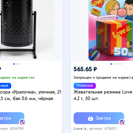
₽
565.65 ₽
родаже на маркетах
Запрещен к продаже на маркет
емые
Новинка
сора «Уралочка», уличная, 21
Жевательная резинка Love 
.5 см, бак 0.6 мм, чёрная
4.2 г, 50 шт.
втра
Завтра
тикул: 6534780
Love is
, артикул: 6736371