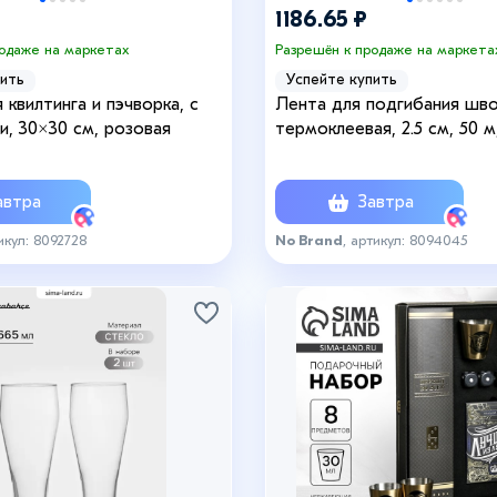
1186.65 ₽
родаже на маркетах
Разрешён к продаже на маркета
пить
Успейте купить
 квилтинга и пэчворка, с
Лента для подгибания шво
и, 30×30 см, розовая
термоклеевая, 2.5 см, 50 м
втра
Завтра
икул: 8092728
No Brand
, артикул: 8094045