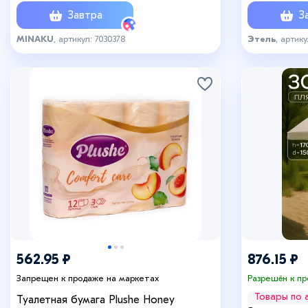
Завтра
За
MINAKU
, артикул: 7030378
Этель
, артик
+2
562.95 ₽
876.15 ₽
Запрещен к продаже на маркетах
Разрешён к п
Товары по 
Туалетная бумага Plushe Honey