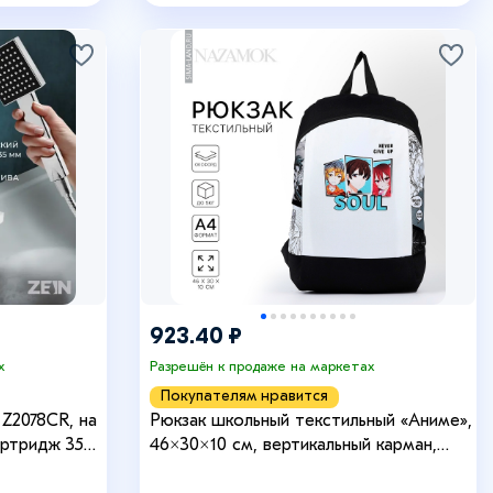
923.40 ₽
х
Разрешён к продаже на маркетах
Покупателям нравится
Z2078CR, на
Рюкзак школьный текстильный «Аниме»,
артридж 35
46×30×10 см, вертикальный карман,
чёрный