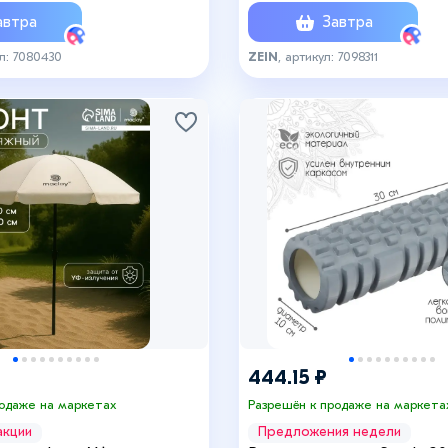
втра
Завтра
ул: 7080430
ZEIN
, артикул: 7098311
+1
444.15 ₽
родаже на маркетах
Разрешён к продаже на маркета
акции
Предложения недели