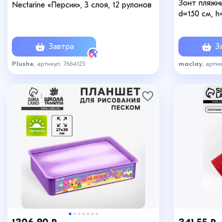
Зонт пляжн
Nectarine «Персик», 3 слоя, 12 рулонов
d=150 см, h
Завтра
За
Plushe
, артикул: 7664123
maclay
, арти