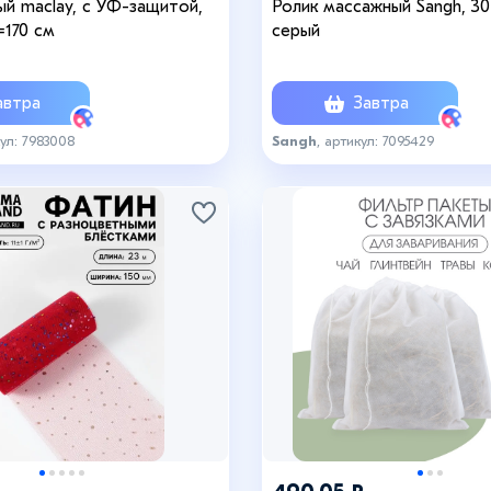
ый maclay, с УФ-защитой,
Ролик массажный Sangh, 30
=170 см
серый
втра
Завтра
кул: 7983008
Sangh
, артикул: 7095429