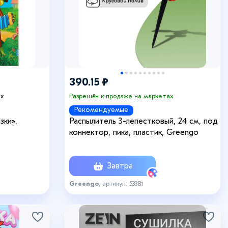
390.15 ₽
ах
Разрешён к продаже на маркетах
Рекомендуемые
зки»,
Распылитель 3-лепестковый, 24 см, под
коннектор, пика, пластик, Greengo
Завтра
Greengo
, артикул: 53381