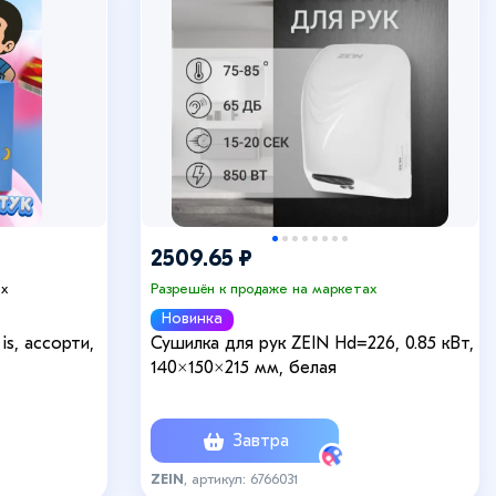
2509.65 ₽
ах
Разрешён к продаже на маркетах
Новинка
is, ассорти,
Сушилка для рук ZEIN Hd=226, 0.85 кВт,
140×150×215 мм, белая
Завтра
ZEIN
, артикул: 6766031