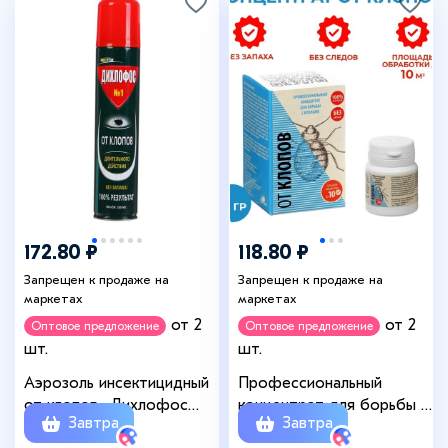
172.80 ₽
118.80 ₽
Запрещен к продаже на
Запрещен к продаже на
маркетах
маркетах
от 2
от 2
Оптовое предложение
Оптовое предложение
шт.
шт.
Аэрозоль инсектицидный
Профессиональный
от клопов «Дихлофос
концентрат для борьбы с
Завтра
Завтра
№1» без запаха, Неотокс,
клопами «Атлант», 5 г