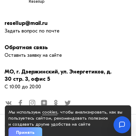
Reseiiup
resellup@mail.ru
Задать вопрос по почте
Обратная связь
Оставить заявку на сайте
МО, г. Дзержинский, ул. Энергетиков, д.
30 стр. 3, офис 5
С 10:00 до 20:00
Мы используем
cookies
, чтобы анализировать, как вы
пользуетесь сайтом, рекомендовать
полезное
и создавать другие удобства на сайте
© 2025. OOO "РЕСЕЛАП ГРУПП", официальный сайт. Сайт
reseiiup.ru использует куки-файлы и другие технологии, чтобы
Принять