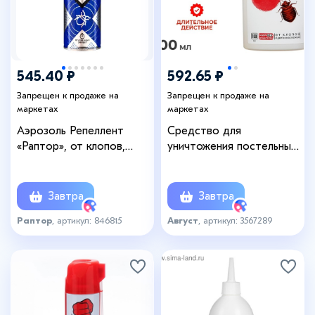
545.40 ₽
592.65 ₽
Запрещен к продаже на
Запрещен к продаже на
маркетах
маркетах
Аэрозоль Репеллент
Средство для
«Раптор», от клопов,
уничтожения постельных
спрей, 225 мл
клопов и других
насекомых «Клопоед»,
100 мл
Завтра
Завтра
Раптор
, артикул: 846815
Август
, артикул: 3567289