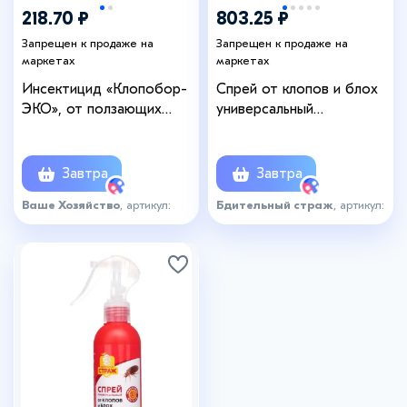
218.70 ₽
803.25 ₽
Запрещен к продаже на
Запрещен к продаже на
маркетах
маркетах
Инсектицид «Клопобор-
Спрей от клопов и блох
ЭКО», от ползающих
универсальный
насекомых, 250 мл
«Бдительный страж»,
лимон, 750, мл
Завтра
Завтра
Ваше Хозяйство
, артикул:
Бдительный страж
, артикул:
7124643
3994922