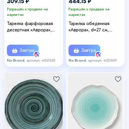
309.15 ₽
444.15 ₽
Разрешён к продаже на
Разрешён к продаже на
маркетах
маркетах
Тарелка фарфоровая
Тарелка обеденная
десертная «Аврора»,
«Аврора», d=27 см,
d=20,5 см, цвет белый
фарфор, белая
Завтра
Завтра
No Brand
, артикул: 4057658
No Brand
, артикул: 4057659