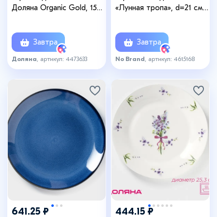
Доляна Organic Gold, 150
«Лунная тропа», d=21 см,
мл, d=21 см, фарфор,
керамика, синяя
белая
Завтра
Завтра
Доляна
, артикул: 4473633
No Brand
, артикул: 4615168
641.25 ₽
444.15 ₽