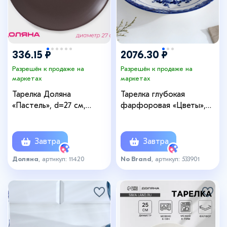
336.15 ₽
2076.30 ₽
Разрешён к продаже на
Разрешён к продаже на
маркетах
маркетах
Тарелка Доляна
Тарелка глубокая
«Пастель», d=27 см,
фарфоровая «Цветы»,
керамика, коричневая
d=20 см, h=4 см, гжель
Завтра
Завтра
Доляна
, артикул: 11420
No Brand
, артикул: 533901