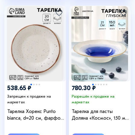
538.65 ₽
780.30 ₽
Запрещен к продаже на
Разрешён к продаже на
маркетах
маркетах
Тарелка Хорекс Punto
Тарелка для пасты
bianca, d=20 см, фарфор,
Доляна «Космос», 150 мл,
белая
d=21 см, фарфор, белая,
синяя