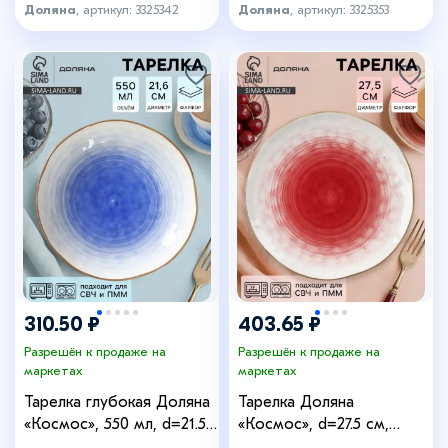
Доляна
, артикул: 3325342
Доляна
, артикул: 3325353
310.50 ₽
403.65 ₽
Разрешён к продаже на
Разрешён к продаже на
маркетах
маркетах
Тарелка глубокая Доляна
Тарелка Доляна
«Космос», 550 мл, d=21.5
«Космос», d=27.5 см,
см, фарфор, белая, синяя
фарфор, белая, красная