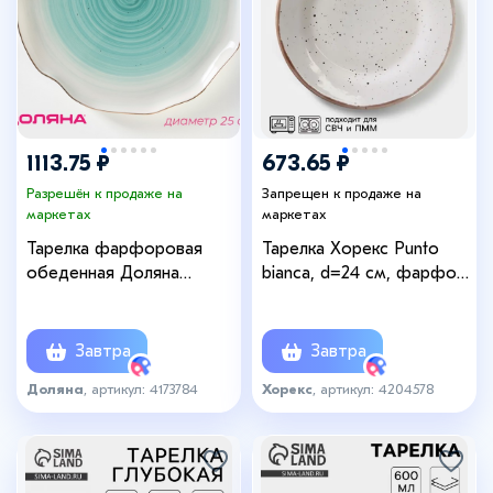
1113.75 ₽
673.65 ₽
Разрешён к продаже на
Запрещен к продаже на
маркетах
маркетах
Тарелка фарфоровая
Тарелка Хорекс Punto
обеденная Доляна
bianca, d=24 см, фарфор,
«Млечный путь», d=25 см,
белая
цвет бирюзовый
Завтра
Завтра
Доляна
, артикул: 4173784
Хорекс
, артикул: 4204578