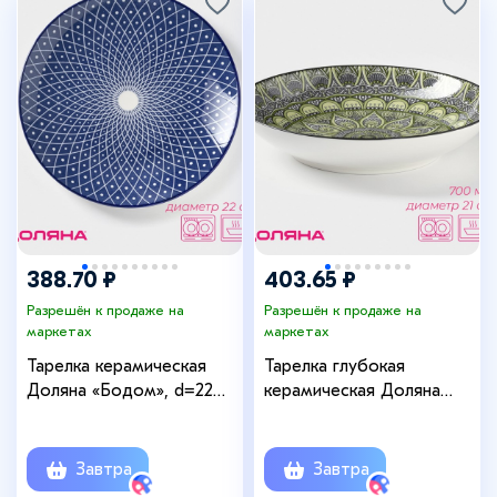
388.70 ₽
403.65 ₽
Разрешён к продаже на
Разрешён к продаже на
маркетах
маркетах
Тарелка керамическая
Тарелка глубокая
Доляна «Бодом», d=22
керамическая Доляна
см, цвет синий
«Мирсоле», d=21 см, цвет
зелёный
Завтра
Завтра