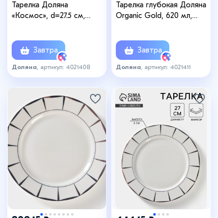
Тарелка Доляна
Тарелка глубокая Доляна
«Космос», d=27.5 см,
Organic Gold, 620 мл,
фарфор, белая, зелёная
d=21.5 см, фарфор, белая
Завтра
Завтра
Доляна
, артикул: 4021408
Доляна
, артикул: 4021411