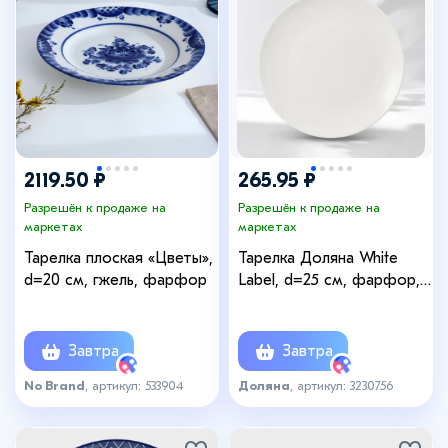
2119.50 ₽
265.95 ₽
Разрешён к продаже на
Разрешён к продаже на
маркетах
маркетах
Тарелка плоская «Цветы»,
Тарелка Доляна White
d=20 см, гжель, фарфор
Label, d=25 см, фарфор,
белая
Завтра
Завтра
No Brand
, артикул: 533904
Доляна
, артикул: 3230756