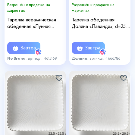
Разрешён к продаже на
Разрешён к продаже на
маркетах
маркетах
Тарелка керамическая
Тарелка обеденная
обеденная «Лунная
Доляна «Лаванда», d=25.3
тропа», d=25 см, цвет
см, фарфор, белая
синий
Завтра
Завтра
No Brand
, артикул: 4615169
Доляна
, артикул: 4666786