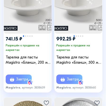
741.15 ₽
992.25 ₽
Разрешён к продаже на
Разрешён к продаже на
маркетах
маркетах
Тарелка для пасты
Тарелка для пасты
Magistro «Бланш», 200 мл,
Magistro «Бланш», 500 мл,
d=20.5 см, фарфор,
d=25.5 см, фарфор,
белая
белая
Завтра
Завтра
Magistro
, артикул: 3858659
Magistro
, артикул: 3858660