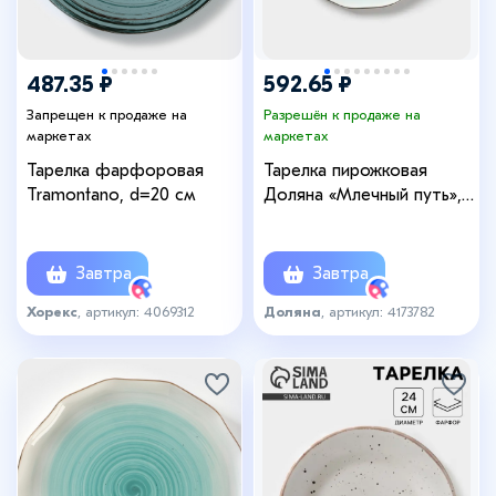
487.35 ₽
592.65 ₽
Запрещен к продаже на
Разрешён к продаже на
маркетах
маркетах
Тарелка фарфоровая
Тарелка пирожковая
Tramontano, d=20 см
Доляна «Млечный путь»,
d=19 см, фарфор,
бирюзовая
Завтра
Завтра
Хорекс
, артикул: 4069312
Доляна
, артикул: 4173782