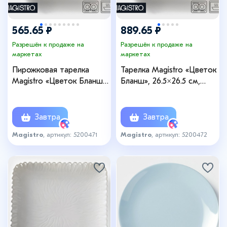
565.65 ₽
889.65 ₽
Разрешён к продаже на
Разрешён к продаже на
маркетах
маркетах
Пирожковая тарелка
Тарелка Magistro «Цветок
Magistro «Цветок Бланш»,
Бланш», 26.5×26.5 см,
22.5×22.5 см, квадратная,
квадратная, фарфор,
фарфор, белая
белая
Завтра
Завтра
Magistro
, артикул: 5200471
Magistro
, артикул: 5200472