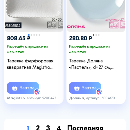
808.65 ₽
280.80 ₽
Разрешён к продаже на
Разрешён к продаже на
маркетах
маркетах
Тарелка фарфоровая
Тарелка Доляна
квадратная Magistro
«Пастель», d=27 см,
«Цветок Бланш», 30×30
керамика, голубая
см, цвет белый
Завтра
Завтра
Magistro
, артикул: 5200473
Доляна
, артикул: 5804170
1
2
3
4
Последняя