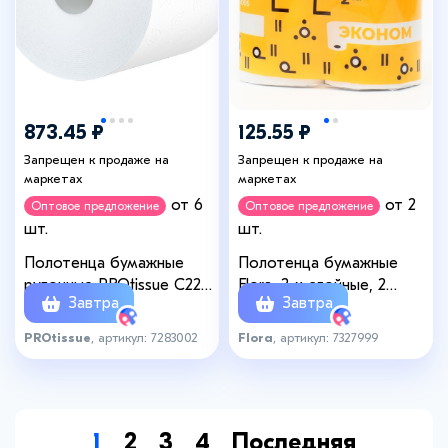
873.45 ₽
125.55 ₽
Запрещен к продаже на
Запрещен к продаже на
маркетах
маркетах
от 6
от 2
Оптовое предложение
Оптовое предложение
шт.
шт.
Полотенца бумажные
Полотенца бумажные
рулонные PROtissue С222,
Flora, 2-х слойные, 2
Завтра
Завтра
150 м, 2-слойные, без
рулона
перфорации
PROtissue
, артикул: 7283002
Flora
, артикул: 7327999
1
2
3
4
Последняя