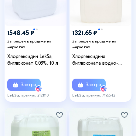
1548.45 ₽
1321.65 ₽
Запрещен к продаже на
Запрещен к продаже на
маркетах
маркетах
Хлоргексидин LekSa,
Хлоргексидина
биглюконат 0.05%, 10 л
биглюконата водно-
спиртовой
дезинфицирующий
раствор 0,5%, 5 л
Завтра
Завтра
LekSa
, артикул: 2121110
LekSa
, артикул: 7195542