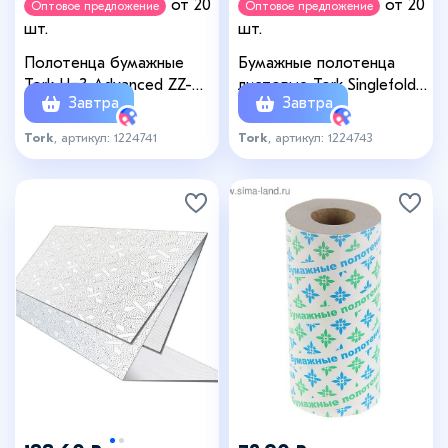
от 20
от 20
Оптовое предложение
Оптовое предложение
шт.
шт.
Полотенца бумажные
Бумажные полотенца
Tork H=3 Advanced ZZ-
листовые Tork Singlefold
Завтра
Завтра
сложения, 2 слоя, 200 шт.
сложения ZZ (H3), 250
листов
Tork
, артикул: 1224741
Tork
, артикул: 1224743