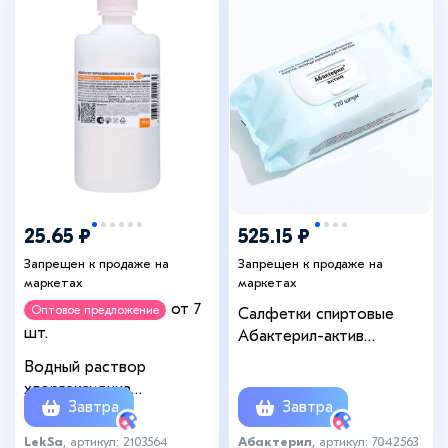
25.65 ₽
525.15 ₽
Запрещен к продаже на
Запрещен к продаже на
маркетах
маркетах
от 7
Оптовое предложение
Салфетки спиртовые
шт.
Абактерил-актив
упаковка, 120 шт
Водный раствор
хлоргексидина
Завтра
Завтра
биглюконата 0.05%,
пластик, 100 мл.
LekSa
, артикул: 2103564
Абактерил
, артикул: 7042563