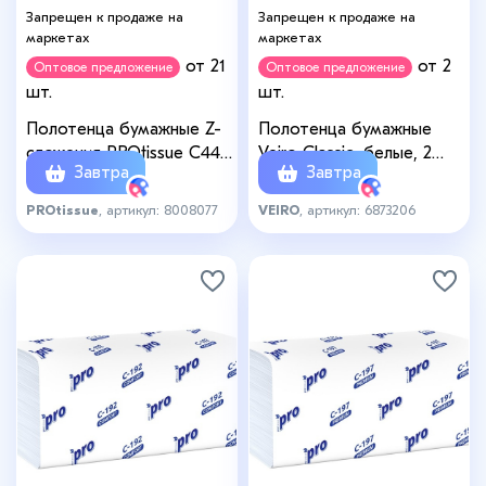
Запрещен к продаже на
Запрещен к продаже на
маркетах
маркетах
от 21
от 2
Оптовое предложение
Оптовое предложение
шт.
шт.
Полотенца бумажные Z-
Полотенца бумажные
сложения PROtissue С443,
Veiro Classic, белые, 2
Завтра
Завтра
2 слоя, 190 листов
слоя, 2 рулона
PROtissue
, артикул: 8008077
VEIRO
, артикул: 6873206