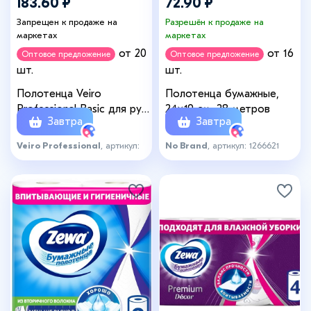
183.60 ₽
72.90 ₽
Запрещен к продаже на
Разрешён к продаже на
маркетах
маркетах
от 20
от 16
Оптовое предложение
Оптовое предложение
шт.
шт.
Полотенца Veiro
Полотенца бумажные,
Professional Basic для рук
24×19 см, 28 метров
Завтра
Завтра
V-сложение, 250 листов
Veiro Professional
, артикул:
No Brand
, артикул: 1266621
1249251