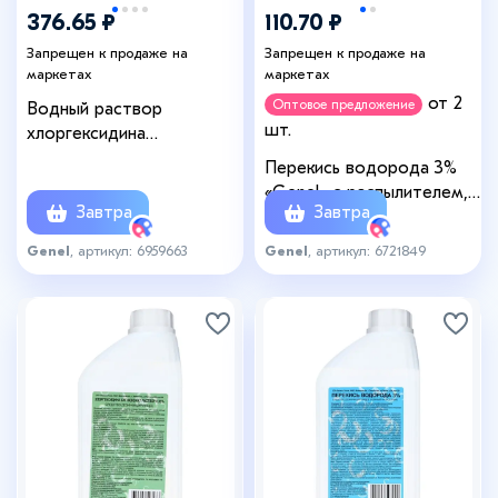
376.65 ₽
110.70 ₽
Запрещен к продаже на
Запрещен к продаже на
маркетах
маркетах
от 2
Оптовое предложение
Водный раствор
шт.
хлоргексидина
биглюконата 0.05%, 1 л
Перекись водорода 3%
«Genel» с распылителем,
Завтра
Завтра
150 мл
Genel
, артикул: 6959663
Genel
, артикул: 6721849