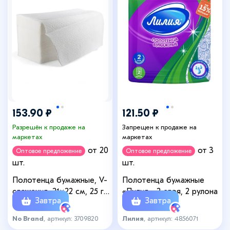
153.90 ₽
121.50 ₽
Разрешён к продаже на
Запрещен к продаже на
маркетах
маркетах
от 20
от 3
Оптовое предложение
Оптовое предложение
шт.
шт.
Полотенца бумажные, V-
Полотенца бумажные
сложения, 21×22 см, 25 г/
«Лилия», 2 слоя, 2 рулона
Завтра
Завтра
м², 250 шт., белые
No Brand
, артикул: 3709820
Лилия
, артикул: 4856071