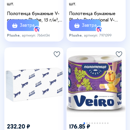
шт.
шт.
Полотенца бумажные V-
Полотенца бумажные
сложения Plushe, 15 г/м², 2
Plushe Professional V-
Завтра
Завтра
слоя, 150 листов
сложения, 15 г/м², 2 слоя,
200 листов
Plushe
, артикул: 7664134
Plushe
, артикул: 7971399
+1
232.20 ₽
176.85 ₽