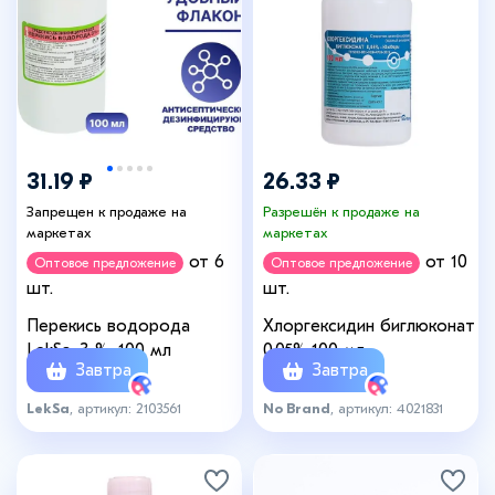
31.19 ₽
26.33 ₽
Запрещен к продаже на
Разрешён к продаже на
маркетах
маркетах
от 6
от 10
Оптовое предложение
Оптовое предложение
шт.
шт.
Перекись водорода
Хлоргексидин биглюконат
LekSa, 3 %, 100 мл
0.05% 100 мл
Завтра
Завтра
LekSa
, артикул: 2103561
No Brand
, артикул: 4021831