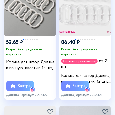
52.65 ₽
86.40 ₽
Разрешён к продаже на
Разрешён к продаже на
маркетах
маркетах
от 2
Оптовое предложение
Кольца для штор Доляна,
шт.
в ванную, пластик, 12 шт,
5,7×3,8 см, цвет белый
Кольца для штор Доляна,
в ванную, пластик, 12 шт.,
Завтра
Завтра
5.9×3.9 см, прозрачные
Доляна
, артикул: 2982422
Доляна
, артикул: 2982423