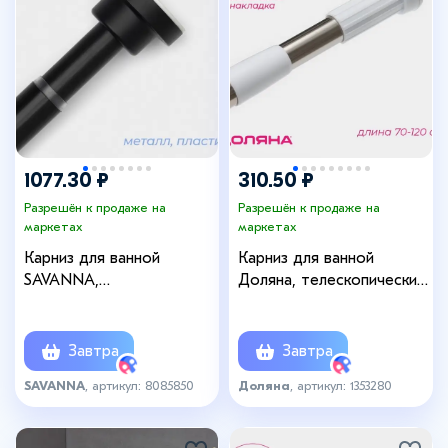
1077.30 ₽
310.50 ₽
Разрешён к продаже на
Разрешён к продаже на
маркетах
маркетах
Карниз для ванной
Карниз для ванной
SAVANNA,
Доляна, телескопический,
телескопический, 110-200
d=3.2 см, 70-120 см,
см, нержавеющая сталь,
стальной
чёрный
Завтра
Завтра
SAVANNA
, артикул: 8085850
Доляна
, артикул: 1353280