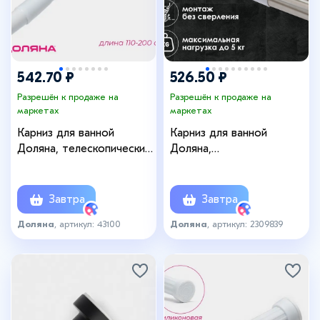
542.70 ₽
526.50 ₽
Разрешён к продаже на
Разрешён к продаже на
маркетах
маркетах
Карниз для ванной
Карниз для ванной
Доляна, телескопический,
Доляна,
110-200 см, усиленный,
телескопический,d=3,5
белый
см, 90-160 см, усиленный,
цвет серый
Завтра
Завтра
Доляна
, артикул: 43100
Доляна
, артикул: 2309839