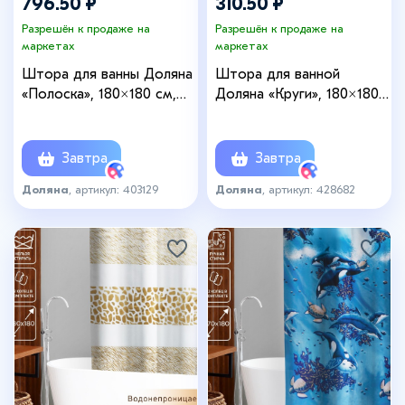
796.50 ₽
310.50 ₽
Разрешён к продаже на
Разрешён к продаже на
маркетах
маркетах
Штора для ванны Доляна
Штора для ванной
«Полоска», 180×180 см,
Доляна «Круги», 180×180
полиэстер, цвет голубой
см, PEVA
Завтра
Завтра
Доляна
, артикул: 403129
Доляна
, артикул: 428682