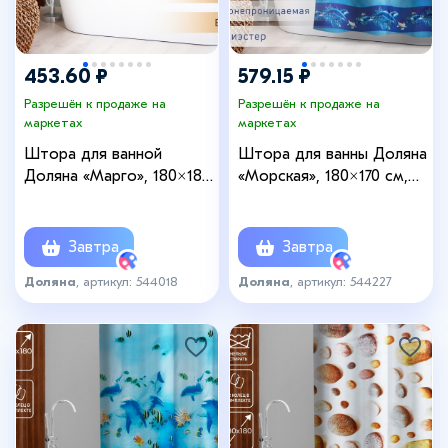
453.60 ₽
579.15 ₽
Разрешён к продаже на
Разрешён к продаже на
маркетах
маркетах
Штора для ванной
Штора для ванны Доляна
Доляна «Марго», 180×180
«Морская», 180×170 см,
см, EVA, МИКС
полиэстер
Завтра
Завтра
Доляна
, артикул: 544018
Доляна
, артикул: 544227