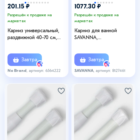
201.15 ₽
1077.30 ₽
Разрешён к продаже на
Разрешён к продаже на
маркетах
маркетах
Карниз универсальный,
Карниз для ванной
раздвижной 40-70 см,
SAVANNA,
белый
телескопический, 110-200
см, нержавеющая сталь,
хромированный
Завтра
Завтра
No Brand
, артикул: 6564222
SAVANNA
, артикул: 8127461
+6