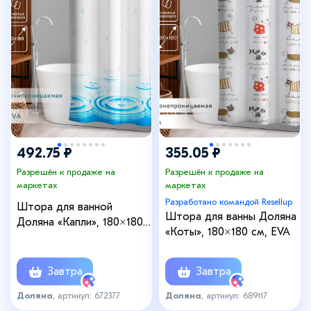
492.75 ₽
355.05 ₽
Разрешён к продаже на
Разрешён к продаже на
маркетах
маркетах
Разработано командой Resellup
Штора для ванной
Штора для ванны Доляна
Доляна «Капли», 180×180
«Коты», 180×180 см, EVA
см, EVA
Завтра
Завтра
Доляна
, артикул: 672377
Доляна
, артикул: 689117