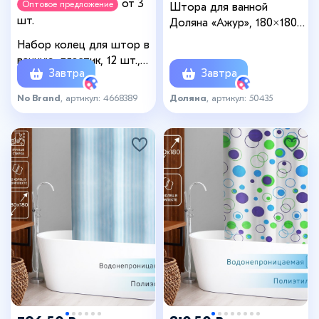
от 3
Оптовое предложение
Штора для ванной
шт.
Доляна «Ажур», 180×180
см, PEVA, белая
Набор колец для штор в
ванную, пластик, 12 шт.,
Завтра
Завтра
белый
No Brand
, артикул: 4668389
Доляна
, артикул: 50435