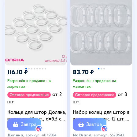
116.10 ₽
83.70 ₽
Разрешён к продаже на
Разрешён к продаже на
маркетах
маркетах
от 2
от 3
Оптовое предложение
Оптовое предложение
шт.
шт.
Кольца для штор Доляна,
Набор колец для штор в
в ванную, 12 шт., d=5.5 см,
ванную, пластик, 12 шт.,
Завтра
Завтра
прозрачные
прозрачный
Доляна
, артикул: 4079834
No Brand
, артикул: 5528643