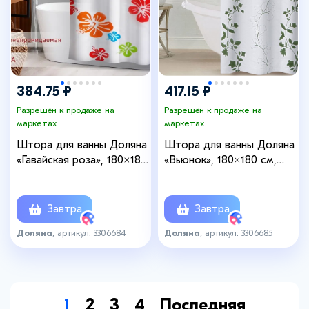
384.75 ₽
417.15 ₽
Разрешён к продаже на
Разрешён к продаже на
маркетах
маркетах
Штора для ванны Доляна
Штора для ванны Доляна
«Гавайская роза», 180×180
«Вьюнок», 180×180 см,
см, EVA
EVA
Завтра
Завтра
Доляна
, артикул: 3306684
Доляна
, артикул: 3306685
1
2
3
4
Последняя