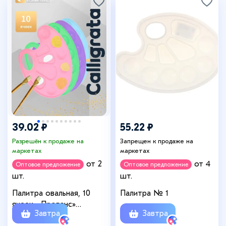
39.02 ₽
55.22 ₽
Разрешён к продаже на
Запрещен к продаже на
маркетах
маркетах
от 2
от 4
Оптовое предложение
Оптовое предложение
шт.
шт.
Палитра овальная, 10
Палитра № 1
ячеек, «Прованс»
Завтра
Завтра
Calligrata, пастельные