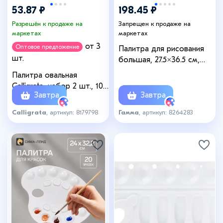
53.87 ₽
198.45 ₽
Разрешён к продаже на
Запрещен к продаже на
маркетах
маркетах
от 3
Оптовое предложение
Палитра для рисования
шт.
большая, 27.5×36.5 см,
овальная, 15 ячеек, белая,
Палитра овальная
пластик
Calligrata, набор 2 шт., 10
Завтра
Завтра
ячеек
Calligrata
, артикул: 8179798
Гамма
, артикул: 8264283