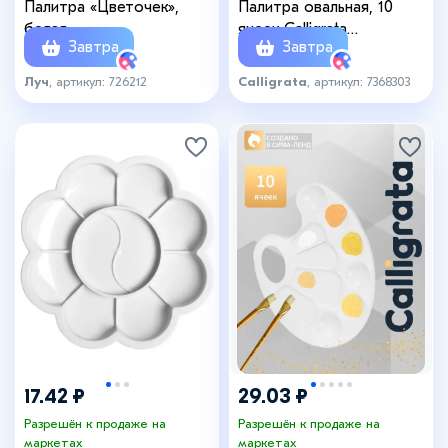
Палитра «Цветочек»,
Палитра овальная, 10
белая
ячеек Calligrata
Завтра
Завтра
«Фонарики», неоновые
цвета, МИКС
Луч
, артикул: 726212
Calligrata
, артикул: 7368303
17.42 ₽
29.03 ₽
Разрешён к продаже на
Разрешён к продаже на
маркетах
маркетах