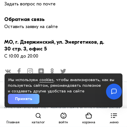
Задать вопрос по почте
Обратная связь
Оставить заявку на сайте
МО, г. Дзержинский, ул. Энергетиков, д.
30 стр. 3, офис 5
С 10:00 до 20:00
Мы используем
cookies
, чтобы анализировать, как вы
пользуетесь сайтом, рекомендовать
полезное
и создавать другие удобства на сайте
© 2025. OOO "РЕСЕЛАП ГРУПП", официальный сайт. Сайт
reseiiup.ru использует куки-файлы и другие технологии, чтобы
Принять
помочь вам в навигации, а также предоставить лучший
пользовательский опыт, анализировать использование наших
продуктов и услуг, повысить качество рекламных и
маркетинговых активностей. Если Вы не хотите, чтобы Ваши
Главная
каталог
войти
корзина
меню
пользовательские данные обрабатывались, пожалуйста,