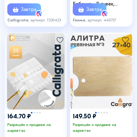
под палец
Бабочка», 8 ячеек,
Завтра
Завтра
пластик
Calligrata
, артикул: 7230423
Гамма
, артикул: 440757
164.70 ₽
149.50 ₽
Разрешён к продаже на
Разрешён к продаже на
маркетах
маркетах