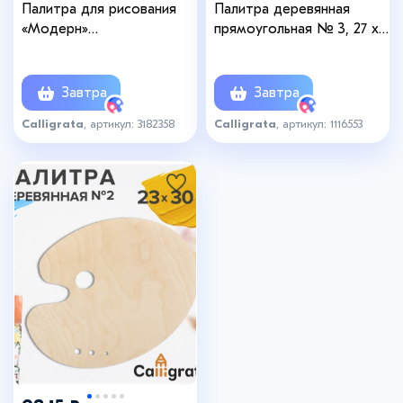
Палитра для рисования
Палитра деревянная
«Модерн»
прямоугольная № 3, 27 х
многосекционная,
40 см, МИКС
закрывающаяся,
пластиковая
Завтра
Завтра
Calligrata
, артикул: 3182358
Calligrata
, артикул: 1116553