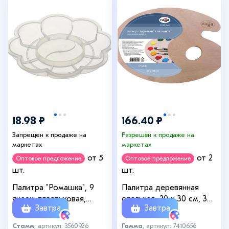
18.98 ₽
166.40 ₽
Запрещен к продаже на
Разрешён к продаже на
маркетах
маркетах
от 5
от 2
Оптовое предложение
Оптовое предложение
шт.
шт.
Палитра "Ромашка", 9
Палитра деревянная
ячеек, пластиковая,
овальная, 20 х 30 см, 3
Завтра
Завтра
прозрачная, мини
мм, Гамма "Студия",
261018_01
Стамм
, артикул: 3560926
Гамма
, артикул: 7410656