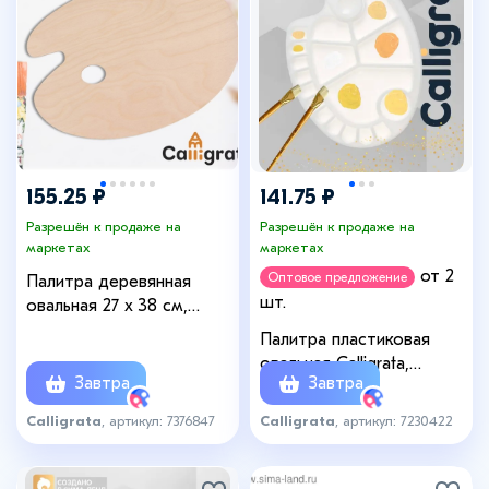
155.25 ₽
141.75 ₽
Разрешён к продаже на
Разрешён к продаже на
маркетах
маркетах
от 2
Оптовое предложение
Палитра деревянная
шт.
овальная 27 х 38 см,
МИКС
Палитра пластиковая
овальная Calligrata,
Завтра
Завтра
30×20.5 см, с ячейками, с
отверстием под палец
Calligrata
, артикул: 7376847
Calligrata
, артикул: 7230422