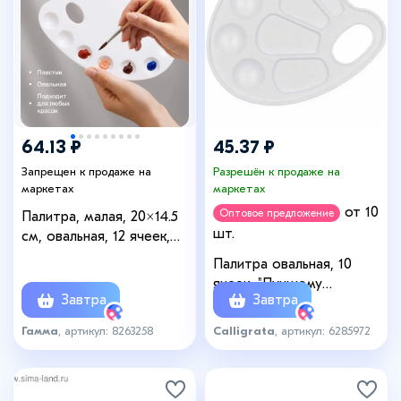
64.13 ₽
45.37 ₽
Запрещен к продаже на
Разрешён к продаже на
маркетах
маркетах
от 10
Оптовое предложение
Палитра, малая, 20×14.5
шт.
см, овальная, 12 ячеек,
белая, пластик
Палитра овальная, 10
ячеек, "Лучшему
Завтра
Завтра
художнику" Calligrata,
белая
Гамма
, артикул: 8263258
Calligrata
, артикул: 6285972