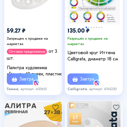
59.27 ₽
135.00 ₽
Запрещен к продаже на
Разрешён к продаже на
маркетах
маркетах
от 3
Оптовое предложение
Цветовой круг Иттена
шт.
Calligrata, диаметр 18 см
Палитра художника
«Гамма», 10 ячеек, пластик
Завтра
Завтра
Гамма
, артикул: 405655
Calligrata
, артикул: 6765230