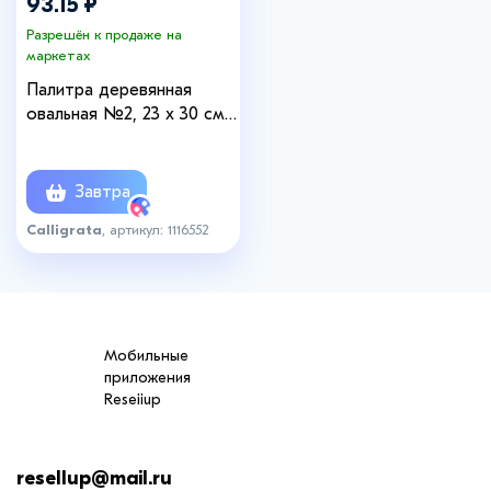
93.15 ₽
Разрешён к продаже на
маркетах
Палитра деревянная
овальная №2, 23 х 30 см,
МИКС
Завтра
Calligrata
, артикул: 1116552
Мобильные
приложения
Reseiiup
resellup@mail.ru