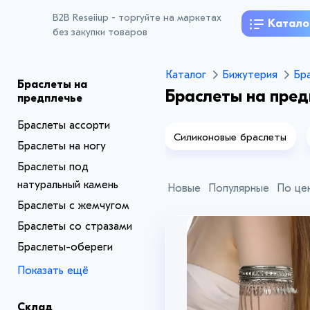
B2B Reseiiup - торгуйте на маркетах
Катало
без закупки товаров
Каталог
Бижутерия
Бр
Браслеты на
Браслеты на пред
предплечье
Браслеты ассорти
бренные и позолоченные
Силиконовые браслеты
Браслеты на ногу
браслеты
Браслеты под
натуральный камень
Новые
Популярные
По це
Браслеты с жемчугом
Браслеты со стразами
Браслеты-обереги
Показать ещё
Склад