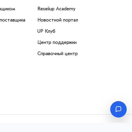
вщиком
Reseiiup Аcademy
 поставщика
Новостной портал
UP Клуб
Центр поддержки
Справочный центр
Перейти
вверх
в навигации, а также предоставить лучший пользовательский
ы не хотите, чтобы Ваши пользовательские данные