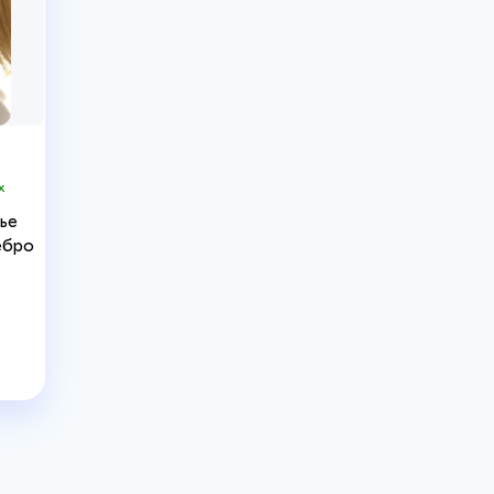
х
ье
ебро