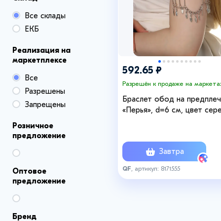
Все склады
ЕКБ
Реализация на
маркетплексе
592.65 ₽
Все
Разрешён к продаже на маркета
Разрешены
Браслет обод на предплеч
Запрещены
«Перья», d=6 см, цвет сер
Розничное
предложение
Завтра
QF
, артикул: 8171555
Оптовое
предложение
Бренд