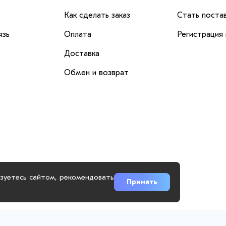
Как сделать заказ
Стать поста
язь
Оплата
Регистрация
Доставка
Обмен и возврат
ьзуетесь сайтом, рекомендовать
Принять
.ru использует куки-файлы и другие технологии, чтобы помочь вам 
повысить качество рекламных и маркетинговых активностей. Если В