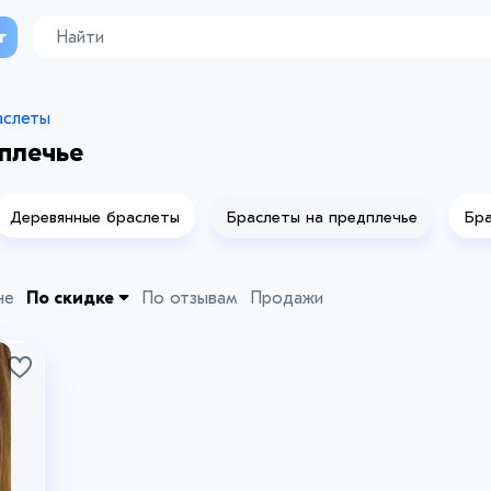
г
аслеты
плечье
Деревянные браслеты
Браслеты на предплечье
Бра
не
По скидке
По отзывам
Продажи