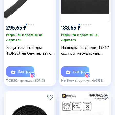
295.65 ₽
133.65 ₽
Разрешён к продаже на
Разрешён к продаже на
маркетах
маркетах
Защитная накладка
Накладка на двери, 15×1.7
TORSO, на бампер авто,
см, противоударная,
9×104 см
прозрачная, набор 4 шт.
Завтра
Завтра
TORSO
, артикул: 4807198
No Brand
, артикул: 6627381