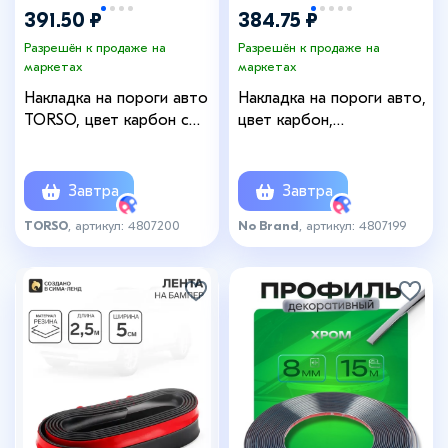
391.50 ₽
384.75 ₽
Разрешён к продаже на
Разрешён к продаже на
маркетах
маркетах
Накладка на пороги авто
Накладка на пороги авто,
TORSO, цвет карбон с
цвет карбон,
хромированной полосой,
самоклеящаяся, 7×250 см
самоклеящаяся, 5×250 см
Завтра
Завтра
TORSO
, артикул: 4807200
No Brand
, артикул: 4807199