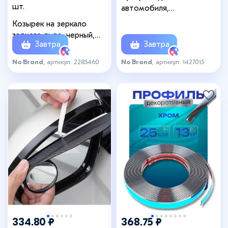
шт.
автомобиля,
декоративный, 0.6 см × 15
Козырек на зеркало
м, хром
заднего вида, черный,
Завтра
Завтра
набор 2 шт.
No Brand
, артикул: 2285460
No Brand
, артикул: 1427015
334.80 ₽
368.75 ₽