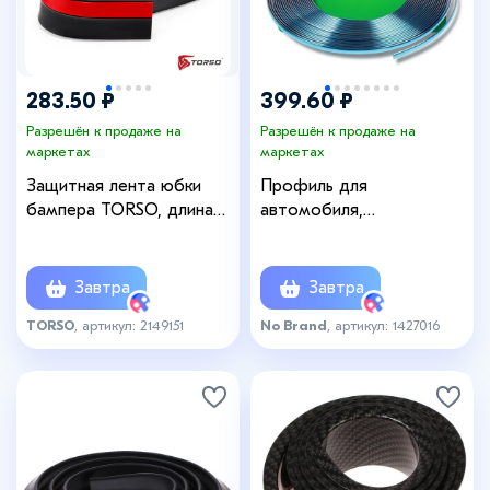
283.50 ₽
399.60 ₽
Разрешён к продаже на
Разрешён к продаже на
маркетах
маркетах
Защитная лента юбки
Профиль для
бампера TORSO, длина
автомобиля,
2.5 м, высота 5 см, черный
декоративный, 0.8 см × 15
м, хром
Завтра
Завтра
TORSO
, артикул: 2149151
No Brand
, артикул: 1427016