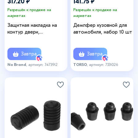
317.20 ₽
141.75 ₽
Разрешён к продаже на
Разрешён к продаже на
маркетах
маркетах
Защитная накладка на
Демпфер кузовной для
контур двери,
автомобиля, набор 10 шт
металлический сердечник,
5 м, красный
Завтра
Завтра
No Brand
, артикул: 7473912
TORSO
, артикул: 7331026