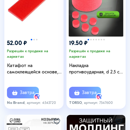
52.00 ₽
19.50 ₽
Разрешён к продаже на
Разрешён к продаже на
маркетах
маркетах
Катафот на
Накладка
самоклеящейся основе,
противоударная, d 2.5 см,
14.5×5 см, красный
красный, набор 6 штук
Завтра
Завтра
No Brand
, артикул: 4543720
TORSO
, артикул: 7547600