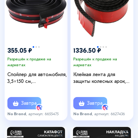
355.05 ₽
1336.50 ₽
Разрешён к продаже на
Разрешён к продаже на
маркетах
маркетах
Спойлер для автомобиля,
Клейкая лента для
3,5×150 см,
защиты колесных арок,
универсальный, черный
5.5 см × 1.5 м, под карбон
Завтра
Завтра
No Brand
, артикул: 6655475
No Brand
, артикул: 6627436