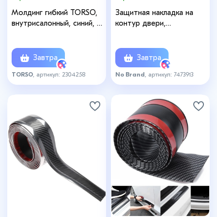
Молдинг гибкий TORSO,
Защитная накладка на
внутрисалонный, синий, 5
контур двери,
м
металлический сердечник,
5 м, синий
Завтра
Завтра
TORSO
, артикул: 2304258
No Brand
, артикул: 7473913