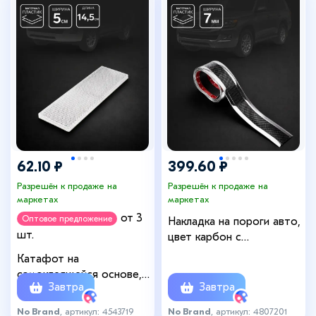
62.10 ₽
399.60 ₽
Разрешён к продаже на
Разрешён к продаже на
маркетах
маркетах
от 3
Оптовое предложение
Накладка на пороги авто,
шт.
цвет карбон с
хромированной полосой,
Катафот на
самоклеящаяся, 7×250 см
самоклеящейся основе,
Завтра
Завтра
14.5×5 см, белый
No Brand
, артикул: 4543719
No Brand
, артикул: 4807201