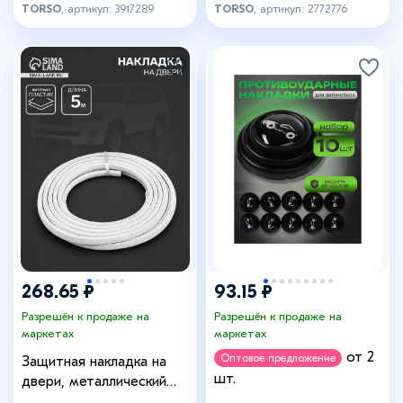
TORSO
, артикул: 3917289
TORSO
, артикул: 2772776
268.65 ₽
93.15 ₽
Разрешён к продаже на
Разрешён к продаже на
маркетах
маркетах
от 2
Оптовое предложение
Защитная накладка на
шт.
двери, металлический
сердечник, 5 м, белая