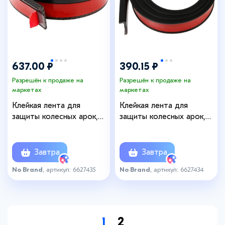
637.00 ₽
390.15 ₽
Разрешён к продаже на
Разрешён к продаже на
маркетах
маркетах
Клейкая лента для
Клейкая лента для
защиты колесных арок,
защиты колесных арок,
3.8 см × 1.5 м, под карбон
3.8 см × 1.5 м, черный
Завтра
Завтра
No Brand
, артикул: 6627435
No Brand
, артикул: 6627434
1
2