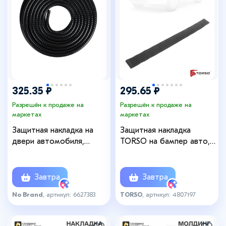
325.35 ₽
295.65 ₽
Разрешён к продаже на
Разрешён к продаже на
маркетах
маркетах
Защитная накладка на
Защитная накладка
двери автомобиля,
TORSO на бампер авто,
металлический сердечник,
8×90 см
5 м, чёрная
Завтра
Завтра
No Brand
, артикул: 6627383
TORSO
, артикул: 4807197