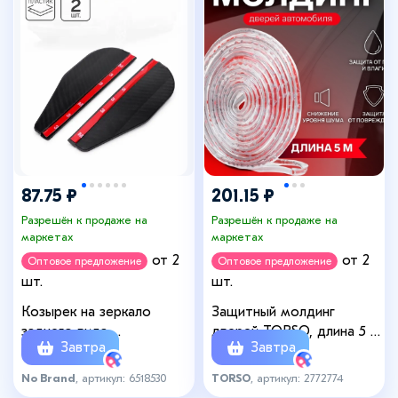
87.75 ₽
201.15 ₽
Разрешён к продаже на
Разрешён к продаже на
маркетах
маркетах
от 2
от 2
Оптовое предложение
Оптовое предложение
шт.
шт.
Козырек на зеркало
Защитный молдинг
заднего вида,
дверей TORSO, длина 5 м,
Завтра
Завтра
универсальный, под
прозрачный
карбон, набор 2 шт.
No Brand
, артикул: 6518530
TORSO
, артикул: 2772774