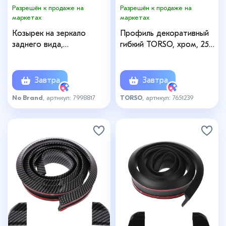
Разрешён к продаже на
Разрешён к продаже на
маркетах
маркетах
Козырек на зеркало
Профиль декоративный
заднего вида,
гибкий TORSO, хром, 25
универсальный, под
мм, рулон 13 м
карбон, набор 2 шт.
Завтра
Завтра
No Brand
, артикул: 7998817
TORSO
, артикул: 7651239