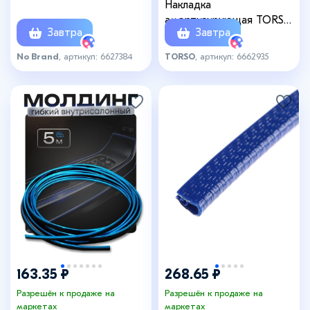
Накладка
амортизирующая TORSO,
Завтра
Завтра
самоклеящаяся, d=2 см,
набор 10 шт.
No Brand
, артикул: 6627384
TORSO
, артикул: 6662935
163.35 ₽
268.65 ₽
Разрешён к продаже на
Разрешён к продаже на
маркетах
маркетах