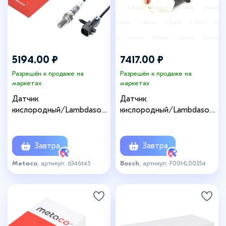
5194.00 ₽
7417.00 ₽
Разрешён к продаже на
Разрешён к продаже на
маркетах
маркетах
Датчик
Датчик
кислородный/Lambdasond
кислородный/Lambdasond
e
e
Завтра
Завтра
Metaco
, артикул: 6346145
Bosch
, артикул: F00HL00354