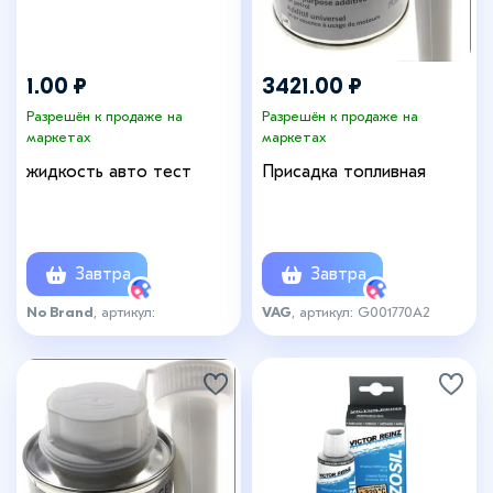
1.00 ₽
3421.00 ₽
Разрешён к продаже на
Разрешён к продаже на
маркетах
маркетах
жидкость авто тест
Присадка топливная
Завтра
Завтра
No Brand
, артикул:
VAG
, артикул: G001770A2
ываыв98а4ы9в8а4