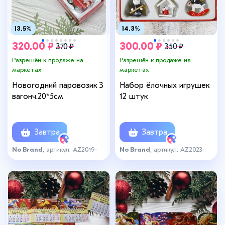
13.5%
14.3%
320.00 ₽
300.00 ₽
370 ₽
350 ₽
Разрешён к продаже на
Разрешён к продаже на
маркетах
маркетах
Новогодний паровозик 3
Набор ёлочных игрушек
вагонч.20*5см
12 штук
Завтра
Завтра
No Brand
, артикул: AZ2019-
No Brand
, артикул: AZ2023-
1057красн
1700