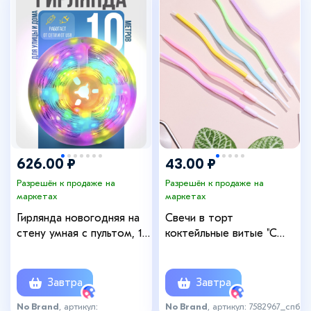
626.00 ₽
43.00 ₽
Разрешён к продаже на
Разрешён к продаже на
маркетах
маркетах
Гирлянда новогодняя на
Свечи в торт
стену умная c пультом, 10
коктейльные витые "С
метров
днем рождения", 6 шт,
16,5 см, разноцветные
Завтра
Завтра
No Brand
, артикул:
No Brand
, артикул: 7582967_спб