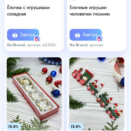
Ёлочка с игрушками
Елочные игрушки
складная
человечки гномики
Завтра
Завтра
No Brand
, артикул: AZ2023-
No Brand
, артикул:
1688
подвескичел
13.5%
13.5%