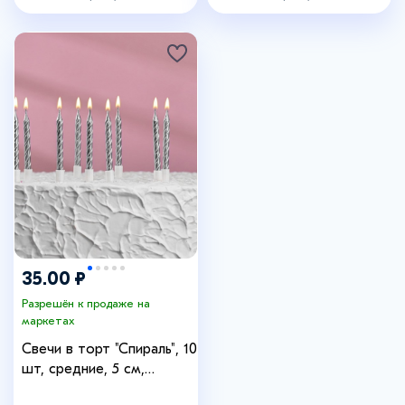
гирлянда_умная_спб
35.00 ₽
Разрешён к продаже на
маркетах
Свечи в торт "Спираль", 10
шт, средние, 5 см,
металлик