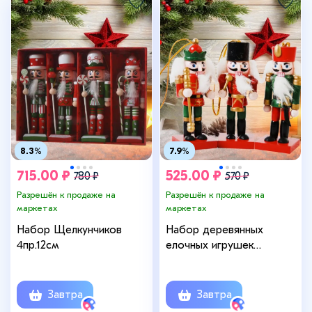
8.3%
7.9%
715.00 ₽
525.00 ₽
780 ₽
570 ₽
Разрешён к продаже на
Разрешён к продаже на
маркетах
маркетах
Набор Щелкунчиков
Набор деревянных
4пр.12см
елочных игрушек
Щелкунчик - Королевская
Стража 8 см, 3 шт,
подвеска
Завтра
Завтра