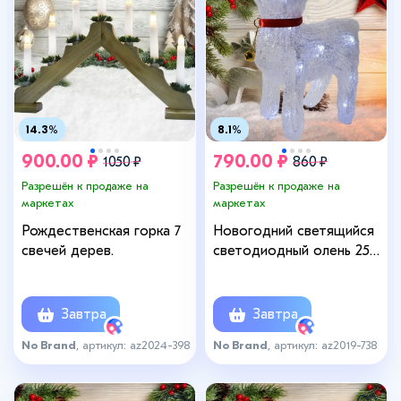
14.3%
8.1%
900.00 ₽
790.00 ₽
1050 ₽
860 ₽
Разрешён к продаже на
Разрешён к продаже на
маркетах
маркетах
Рождественская горка 7
Новогодний светящийся
свечей дерев.
светодиодный олень 25
см.
Завтра
Завтра
No Brand
, артикул: az2024-398
No Brand
, артикул: az2019-738